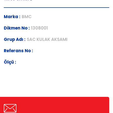
Marka :
BMC
Dikmen No :
1308001
Grup Adı :
SAC KULAK AKSAMI
Referans No :
Ölçü :