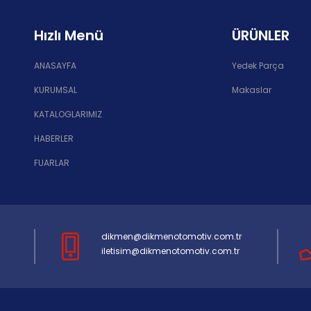
Hızlı Menü
ÜRÜNLER
ANASAYFA
Yedek Parça
KURUMSAL
Makaslar
KATALOGLARIMIZ
HABERLER
FUARLAR
dikmen@dikmenotomotiv.com.tr
iletisim@dikmenotomotiv.com.tr