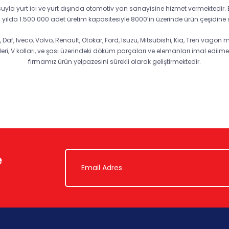
osuyla yurt içi ve yurt dışında otomotiv yan sanayisine hizmet vermektedi
yılda 1.500.000 adet üretim kapasitesiyle 8000’in üzerinde ürün çeşidine s
f, Iveco, Volvo, Renault, Otokar, Ford, Isuzu, Mitsubishi, Kia, Tren vagon ma
, V kolları, ve şasi üzerindeki döküm parçaları ve elemanları imal edilme
firmamız ürün yelpazesini sürekli olarak geliştirmektedir.
e