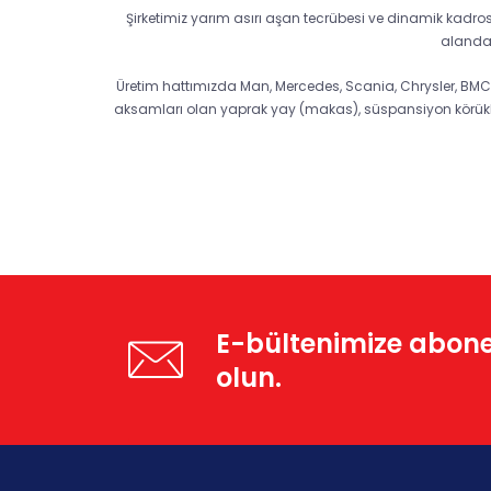
Şirketimiz yarım asırı aşan tecrübesi ve dinamik kadr
alanda 
Üretim hattımızda Man, Mercedes, Scania, Chrysler, BMC, Da
aksamları olan yaprak yay (makas), süspansiyon körükleri
E-bültenimize abon
olun.