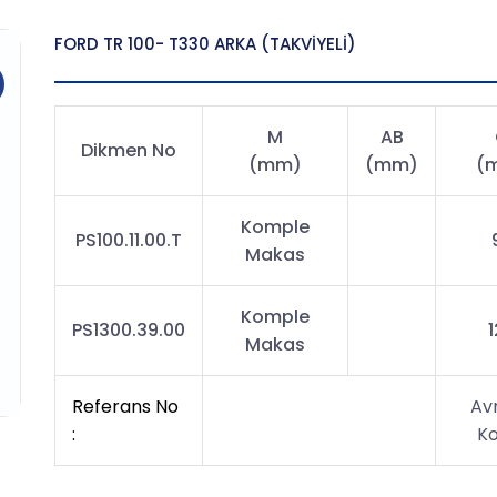
FORD TR 100- T330 ARKA (TAKVİYELİ)
M
AB
Dikmen No
(mm)
(mm)
(
Komple
PS100.11.00.T
Makas
Komple
PS1300.39.00
Makas
Referans No
Av
:
Ko