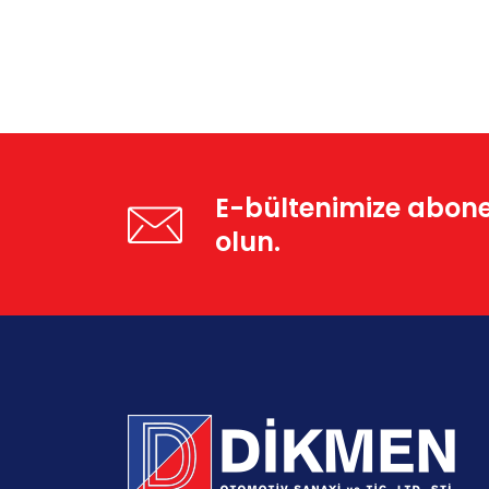
E-bültenimize abon
olun.