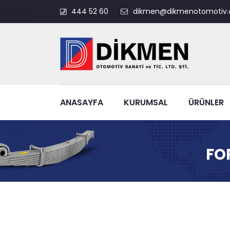
444 52 60
dikmen@dikmenotomotiv.
ANASAYFA
KURUMSAL
ÜRÜNLER
FO