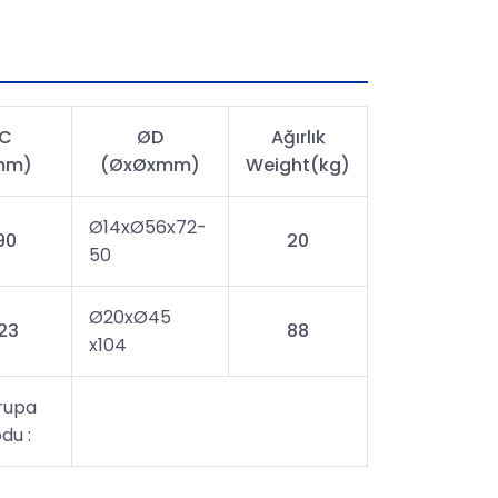
C
ØD
Ağırlık
mm)
(ØxØxmm)
Weight(kg)
Ø14xØ56x72-
90
20
50
Ø20xØ45
123
88
x104
rupa
du :