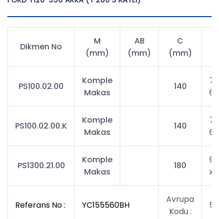
M
AB
C
Dikmen No
(mm)
(mm)
(mm)
(
Komple
72
PS100.02.00
140
Makas
60
Komple
72
PS100.02.00.K
140
Makas
60
Komple
96
PS1300.21.00
180
Makas
x
Avrupa
Referans No :
YC155560BH
56
Kodu :