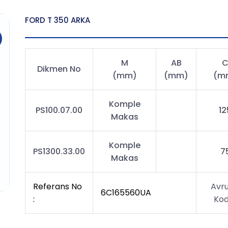
FORD T 350 ARKA
M
AB
Dikmen No
(mm)
(mm)
(m
Komple
PS100.07.00
12
Makas
Komple
PS1300.33.00
7
Makas
Referans No
Avr
6C165560UA
:
Kod