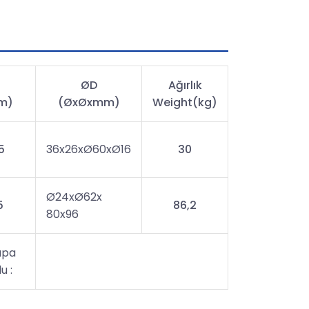
C
ØD
Ağırlık
m)
(ØxØxmm)
Weight(kg)
5
36x26xØ60xØ16
30
Ø24xØ62x
5
86,2
80x96
upa
u :