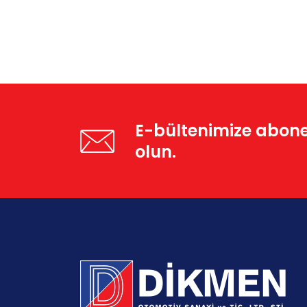
E-bültenimize abon
olun.