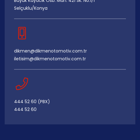
Büyük Kayacık Osb. Mah. 421 Sk. No:1/1
Selçuklu/Konya
dikmen@dikmenotomotiv.com.tr
iletisim@dikmenotomotiv.com.tr
444 52 60 (PBX)
444 52 60