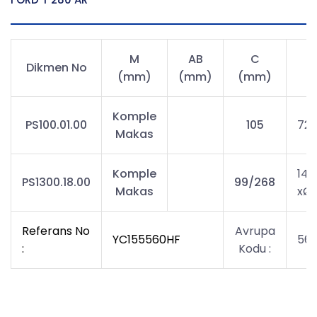
M
AB
C
Dikmen No
(mm)
(mm)
(mm)
Komple
PS100.01.00
105
72x
Makas
Komple
146
PS1300.18.00
99/268
Makas
xØ3
Referans No
Avrupa
YC155560HF
56
:
Kodu :