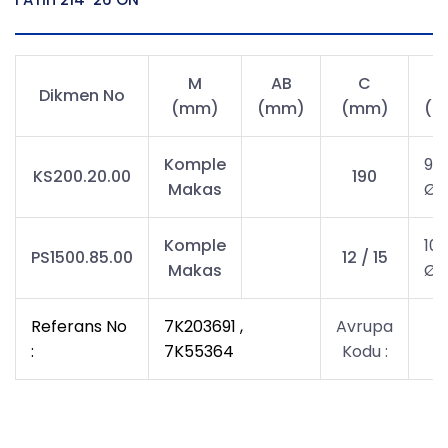
M
AB
C
Dikmen No
(mm)
(mm)
(mm)
(Ø
Komple
90
KS200.20.00
190
Makas
Ø2
Komple
10
PS1500.85.00
12 / 15
Makas
Ø3
Referans No
7K203691 ,
Avrupa
:
7K55364
Kodu :