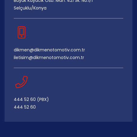
Büyük Kayacık Osb. Mah. 421 Sk. No:1/1
Selçuklu/Konya
dikmen@dikmenotomotiv.com.tr
iletisim@dikmenotomotiv.com.tr
444 52 60 (PBX)
444 52 60