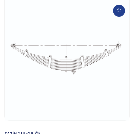
FATİH 214-26 ÖN