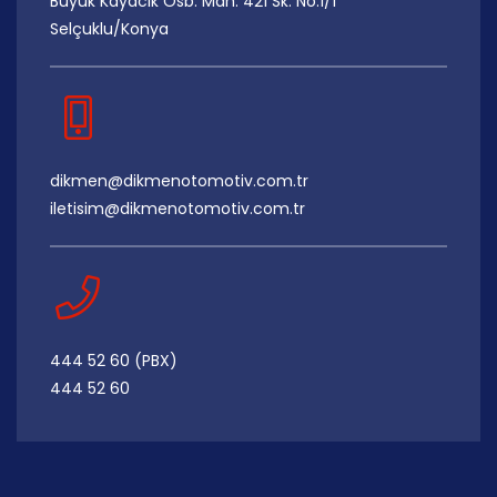
Büyük Kayacık Osb. Mah. 421 Sk. No:1/1
Selçuklu/Konya
dikmen@dikmenotomotiv.com.tr
iletisim@dikmenotomotiv.com.tr
444 52 60 (PBX)
444 52 60