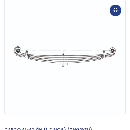
CARGO 41-42 ÖN (1. DİNGİL) (TAKVİYELİ)