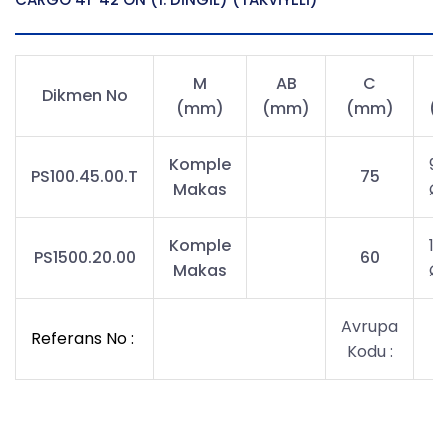
M
AB
C
Dikmen No
(mm)
(mm)
(mm)
(
Komple
95
PS100.45.00.T
75
Makas
Ø
Komple
10
PS1500.20.00
60
Makas
Ø
Avrupa
Referans No :
Kodu :