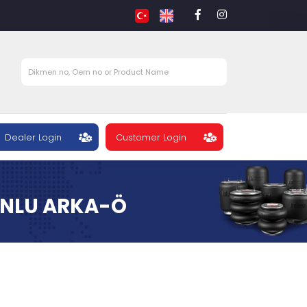
Dealer Login
Customer Login
TONLU ARKA-Ö