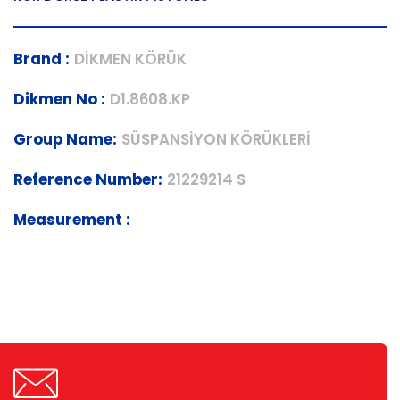
Brand :
DİKMEN KÖRÜK
Dikmen No :
D1.8608.KP
Group Name:
SÜSPANSİYON KÖRÜKLERİ
Reference Number:
21229214 S
Measurement :